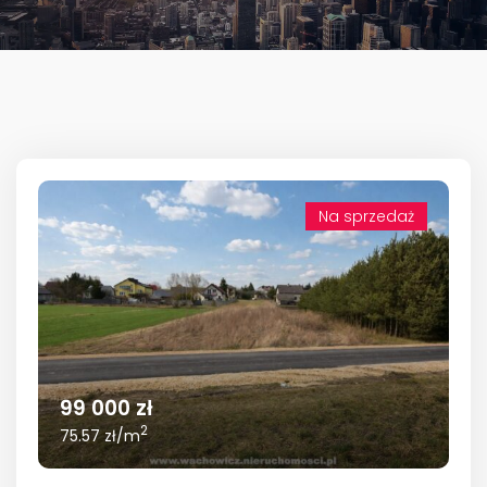
Na sprzedaż
99 000 zł
2
75.57 zł/m