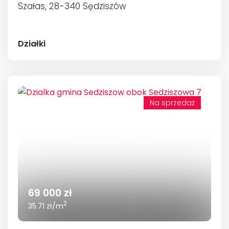
Szałas, 28-340 Sędziszów
Działki
Na sprzedaż
69 000 zł
2
35.71 zł/m