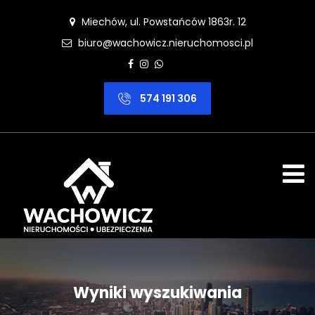
Miechów, ul. Powstańców 1863r. 12
biuro@wachowicz.nieruchomosci.pl
574 191 306
Wyniki wyszukiwania