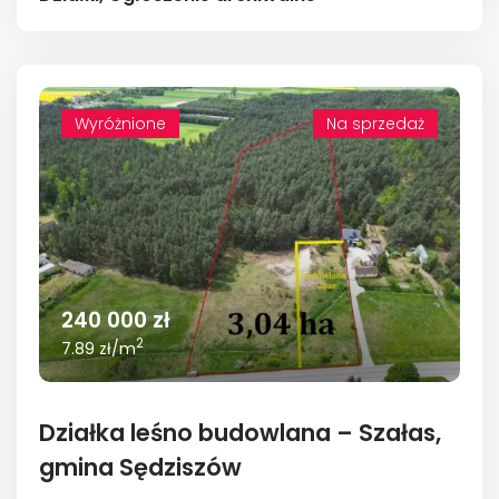
Wyróżnione
Na sprzedaż
240 000 zł
2
7.89 zł/m
Działka leśno budowlana – Szałas,
gmina Sędziszów