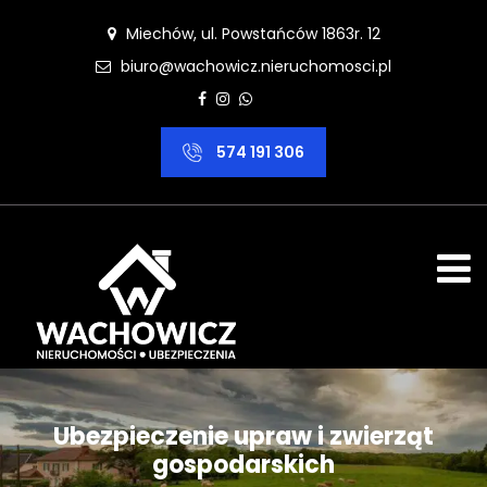
Miechów, ul. Powstańców 1863r. 12
biuro@wachowicz.nieruchomosci.pl
574 191 306
Ubezpieczenie upraw i zwierząt
gospodarskich