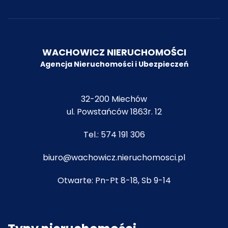
WACHOWICZ NIERUCHOMOŚCI
Agencja Nieruchomości i Ubezpiecze
ń
32-200 Miechów
ul. Powstańców 1863r. 12
Tel.:
574 191 306
biuro@wachowicz.nieruchomosci.pl
Otwarte: Pn-Pt 8-18, Sb 9-14