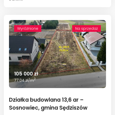
Wyróżnione
Wyróżnione
Na sprzedaż
105 000 zł
2
77.04 zł/m
Działka budowlana 13,6 ar –
Sosnowiec, gmina Sędziszów