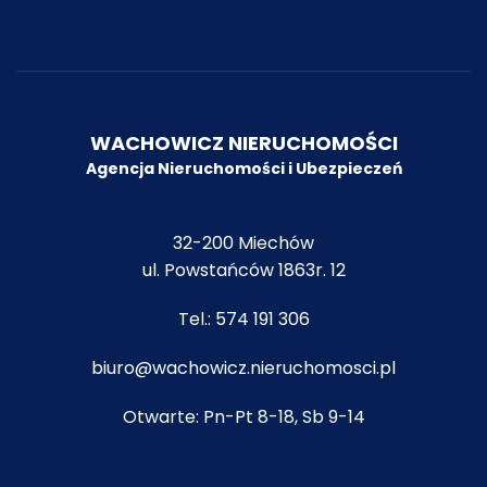
WACHOWICZ NIERUCHOMOŚCI
Agencja Nieruchomości i Ubezpiecze
ń
32-200 Miechów
ul. Powstańców 1863r. 12
Tel.:
574 191 306
biuro@wachowicz.nieruchomosci.pl
Otwarte: Pn-Pt 8-18, Sb 9-14