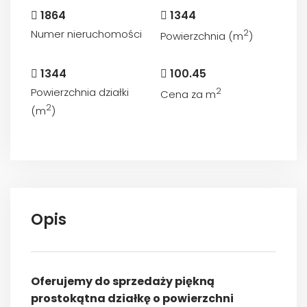
1864
1344
Numer nieruchomości
2
Powierzchnia (m
)
1344
100.45
Powierzchnia działki
2
Cena za m
2
(m
)
Opis
Oferujemy do sprzedaży piękną
prostokątna działkę o powierzchni