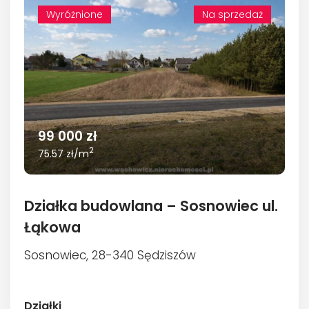
Wyróżnione
Wyróżnione
Na sprzedaż
99 000 zł
2
75.57 zł/m
Działka budowlana – Sosnowiec ul.
Łąkowa
Sosnowiec, 28-340 Sędziszów
Działki