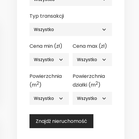
Typ transakcji
Cena min (zł)
Cena max (zł)
Powierzchnia
Powierzchnia
2
2
(m
)
działki (m
)