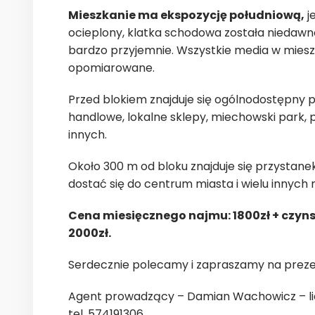
Mieszkanie ma ekspozycję południową,
j
ocieplony, klatka schodowa została niedawn
bardzo przyjemnie. Wszystkie media w miesz
opomiarowane.
Przed blokiem znajduje się ogólnodostępny pa
handlowe, lokalne sklepy, miechowski park, p
innych.
Około 300 m od bloku znajduje się przystanek
dostać się do centrum miasta i wielu innych 
Cena miesięcznego najmu: 1800zł + czyns
2000zł.
Serdecznie polecamy i zapraszamy na preze
Agent prowadzący – Damian Wachowicz – li
tel. 574191306