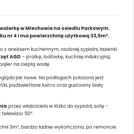
walerkę w Miechowie na osiedlu Parkowym.
oku nr 4 i ma powierzchnię użytkową 33,5m².
 z aneksem kuchennym, osobnej sypialni, łazienki
rzęt AGD
– pralkę, lodówkę, kuchnię indukcyjną,
ojler na ciepłą wodę.
ygląda jak nowe. Na podłogach położona jest
tki, podświetlane lustro oraz gustowny biały
nia
przez właściciela w łóżko do sypialni, sofę –
 telewizor 50”.
chni 3m², bardzo ładnie wykończona, po remoncie.