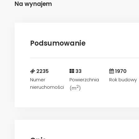
Na wynajem
Podsumowanie
2235
33
1970
Numer
Powierzchnia
Rok budowy
nieruchomości
2
(m
)