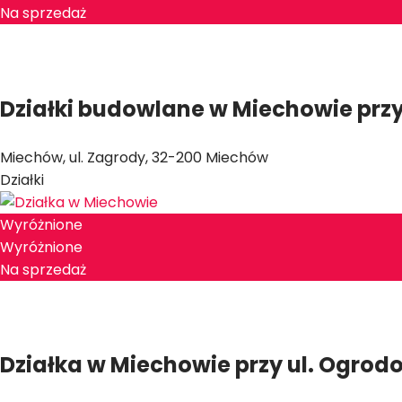
Na sprzedaż
190 000 zł
2
175.76 zł/m
Działki budowlane w Miechowie przy
Miechów, ul. Zagrody, 32-200 Miechów
Działki
Wyróżnione
Wyróżnione
Na sprzedaż
569 000 zł
2
62.69 zł/m
Działka w Miechowie przy ul. Ogrod