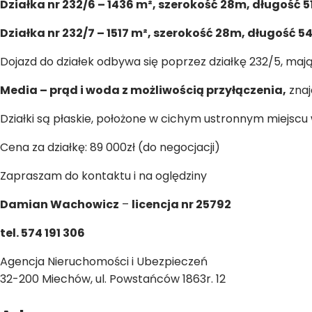
Działka nr 232/6 – 1436 m², szerokość 28m, długość 5
Działka nr 232/7 – 1517 m², szerokość 28m, długość 5
Dojazd do działek odbywa się poprzez działkę 232/5, ma
Media – prąd i woda z możliwością przyłączenia,
znaj
Działki są płaskie, położone w cichym ustronnym miejscu
Cena za działkę: 89 000zł (do negocjacji)
Zapraszam do kontaktu i na oględziny
Damian Wachowicz
–
licencja nr 25792
tel. 574 191 306
Agencja Nieruchomości i Ubezpieczeń
32-200 Miechów, ul. Powstańców 1863r. 12