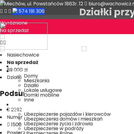
Miechów, ul. Powstańców 1863r. 12
biuro@wachowicz.n
Działki pr
574 191 306
Wyróżnione
Na sprzedaż
Nasiechowice
Na sprzedaż
Start
89 000 zł
Nieruchomości
Domy
Działki
Mieszkania
Działki
Lokale usługowe
Podsumowanie
Domki mobilne
Inne
Zgłoś nieruchomość
Ubezpieczenia
2392
Ubezpieczenie pojazdów i kierowców
Numer nieruchomości
Ubezpieczenia domów i mieszkań
Ubezpieczenie życia i zdrowia
1500
Ubezpieczenie w podróży
2
Powierzchnia (m
)
Ubezpieczenie Rolne