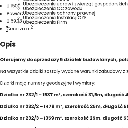
Ubezpieczenie upraw i zwierząt gospodarskich
1500
Ubezpieczenia OC zawodu
2
Ubezpieczenie ochrony prawnej
Powierzchnia działki (m
)
Ubezpieczenia Instalacji OZE
59.33
Ubezpieczenia Firm
Aktualności
2
Cena za m
Kontakt
Opis
Oferujemy do sprzedaży 5 działek budowlanych, po
Na wszystkie działki zostały wydane warunki zabudowy z
Działki mają numery geodezyjne i wymiary:
Działka nr 232/1 – 1537 m², szerokość 31,5m, długość 
Działka nr 232/2 – 1479 m², szerokość 25m, długość 
Działka nr 232/3 – 1359 m², szerokość 25m, długość 