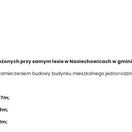
łożonych przy samym lesie w Nasiechowicach w gmin
 zamierzeniem budowy budynku mieszkalnego jednorodzinn
47m;
58m;
53m;