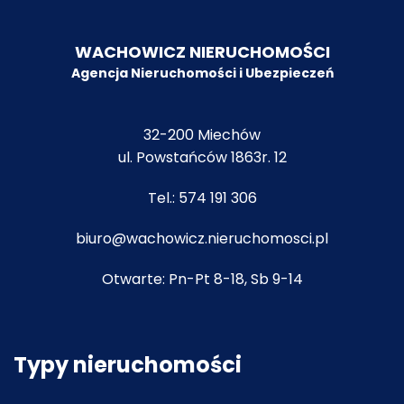
WACHOWICZ NIERUCHOMOŚCI
Agencja Nieruchomości i Ubezpiecze
ń
32-200 Miechów
ul. Powstańców 1863r. 12
Tel.:
574 191 306
biuro@wachowicz.nieruchomosci.pl
Otwarte: Pn-Pt 8-18, Sb 9-14
Typy nieruchomości