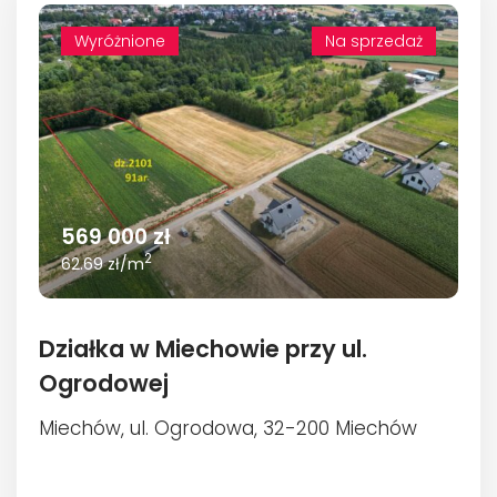
Wyróżnione
Wyróżnione
Na sprzedaż
569 000 zł
2
62.69 zł/m
Działka w Miechowie przy ul.
Ogrodowej
Miechów, ul. Ogrodowa, 32-200 Miechów