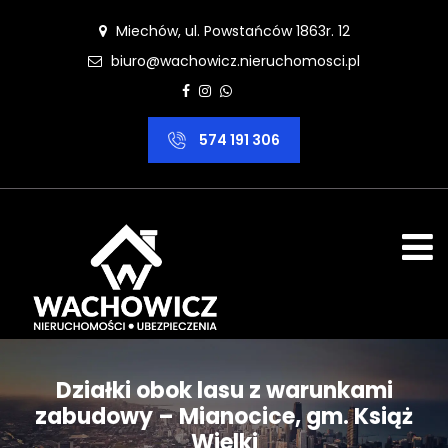
Miechów, ul. Powstańców 1863r. 12
biuro@wachowicz.nieruchomosci.pl
574 191 306
Działki obok lasu z warunkami
zabudowy – Mianocice, gm. Książ
Wielki