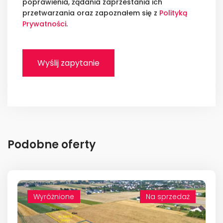
poprawienia, żądania zaprzestania ich
przetwarzania oraz zapoznałem się z
Polityką
Prywatności
.
Podobne oferty
Wyróżnione
Wyróżnione
Na sprzedaż