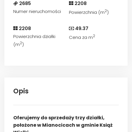
2685
2208
Numer nieruchomości
2
Powierzchnia (m
)
2208
49.37
Powierzchnia działki
2
Cena za m
2
(m
)
Opis
Oferujemy do sprzedaży trzy działki,
położone w Mianocicach w gminie Książ