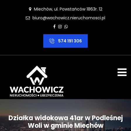
Miechów, ul. Powstańców 1863r. 12
biuro@wachowicz.nieruchomosci.pl
574 191 306
Działka widokowa 41ar w Podleśnej
Woli w gminie Miechów