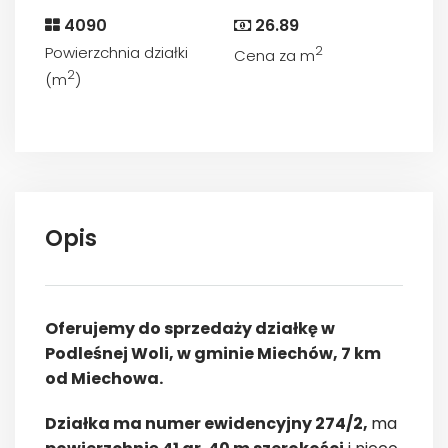
4090
26.89
Powierzchnia działki
2
Cena za m
2
(m
)
Opis
Oferujemy do sprzedaży działkę w
Podleśnej Woli, w gminie Miechów, 7 km
od Miechowa.
Działka ma numer ewidencyjny 274/2,
ma