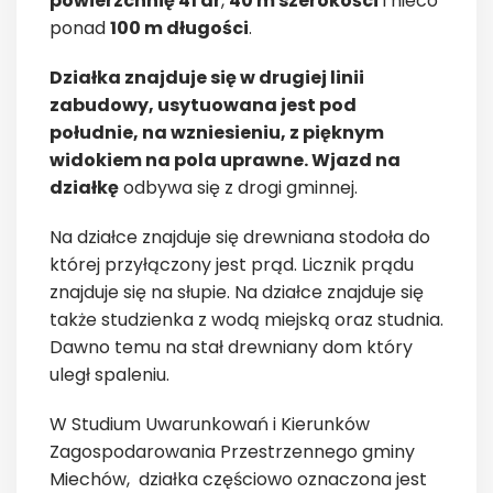
powierzchnię 41 ar
,
40 m szerokości
i nieco
ponad
100 m długości
.
Działka znajduje się w drugiej linii
zabudowy, usytuowana jest pod
południe, na wzniesieniu, z pięknym
widokiem na pola uprawne. Wjazd na
działkę
odbywa się z drogi gminnej.
Na działce znajduje się drewniana stodoła do
której przyłączony jest prąd. Licznik prądu
znajduje się na słupie. Na działce znajduje się
także studzienka z wodą miejską oraz studnia.
Dawno temu na stał drewniany dom który
uległ spaleniu.
W Studium Uwarunkowań i Kierunków
Zagospodarowania Przestrzennego gminy
Miechów, działka częściowo oznaczona jest