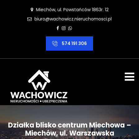
Miechów, ul. Powstańców 1863r. 12
biuro@wachowicz.nieruchomosci.pl
574 191 306
Działka blisko centrum Miechowa –
Miechów, ul. Warszawska