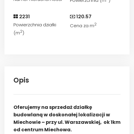
Powierzchnia (m
)
2231
120.57
Powierzchnia działki
2
Cena za m
2
(m
)
Opis
Oferujemy na sprzedaż działkę
budowlaną w doskonałej lokalizacji w
Miechowie – przy ul. Warszawskiej, ok 1km
od centrum Miechowa.