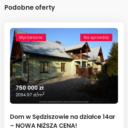
Podobne oferty
Wyróżnione
Wyróżnione
Na sprzedaż
750 000 zł
2
2094.97 zł/m
Dom w Sędziszowie na działce 14ar
– NOWA NIŻSZA CENA!