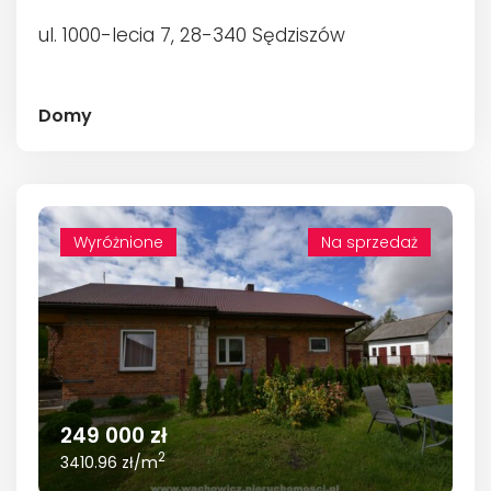
ul. 1000-lecia 7, 28-340 Sędziszów
Domy
Wyróżnione
Wyróżnione
Na sprzedaż
249 000 zł
2
3410.96 zł/m