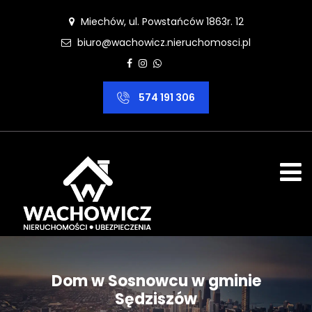
Miechów, ul. Powstańców 1863r. 12
biuro@wachowicz.nieruchomosci.pl
574 191 306
Dom w Sosnowcu w gminie
Sędziszów