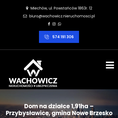
Miechów, ul. Powstańców 1863r. 12
biuro@wachowicz.nieruchomosci.pl
574 191 306
Dom na działce 1,91ha –
Przybysławice, gmina Nowe Brzesko