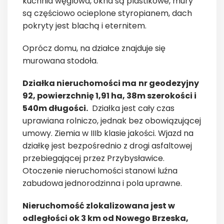
kuchnia węglowa, okna są plastikowe, mury
są częściowo ocieplone styropianem, dach
pokryty jest blachą i eternitem.
Oprócz domu, na działce znajduje się
murowana stodoła.
Działka nieruchomości ma
nr geodezyjny
92, powierzchnię 1,91 ha, 38m szerokości i
540m długości.
Działka jest cały czas
uprawiana rolniczo, jednak bez obowiązującej
umowy. Ziemia w IIIb klasie jakości. Wjazd na
działkę jest bezpośrednio z drogi asfaltowej
przebiegającej przez Przybysławice.
Otoczenie nieruchomości stanowi luźna
zabudowa jednorodzinna i pola uprawne.
Nieruchomość zlokalizowana jest w
odległości ok 3 km od Nowego Brzeska,