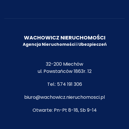
WACHOWICZ NIERUCHOMOŚCI
Agencja Nieruchomości i Ubezpiecze
ń
32-200 Miechów
ul. Powstańców 1863r. 12
Tel.:
574 191 306
biuro@wachowicz.nieruchomosci.pl
Otwarte: Pn-Pt 8-18, Sb 9-14