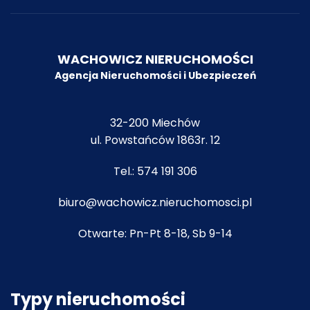
WACHOWICZ NIERUCHOMOŚCI
Agencja Nieruchomości i Ubezpiecze
ń
32-200 Miechów
ul. Powstańców 1863r. 12
Tel.:
574 191 306
biuro@wachowicz.nieruchomosci.pl
Otwarte: Pn-Pt 8-18, Sb 9-14
Typy nieruchomości