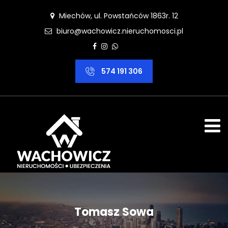
Miechów, ul. Powstańców 1863r. 12
biuro@wachowicz.nieruchomosci.pl
574 191 306
Tomasz Sowa