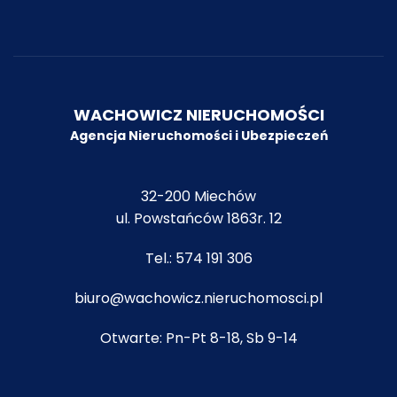
WACHOWICZ NIERUCHOMOŚCI
Agencja Nieruchomości i Ubezpiecze
ń
32-200 Miechów
ul. Powstańców 1863r. 12
Tel.:
574 191 306
biuro@wachowicz.nieruchomosci.pl
Otwarte: Pn-Pt 8-18, Sb 9-14